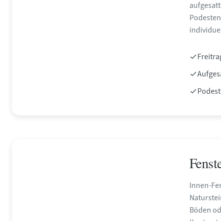
aufgesatt
Podesten
individue
Freitr
Aufgesa
Podest
Fenst
Innen-Fe
Naturstei
Böden od