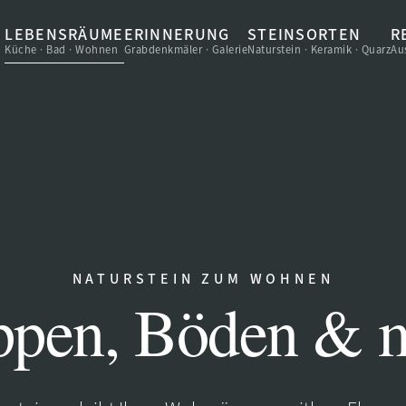
LEBENSRÄUME
ERINNERUNG
STEINSORTEN
R
Küche · Bad · Wohnen
Grabdenkmäler · Galerie
Naturstein · Keramik · Quarz
Au
NATURSTEIN ZUM WOHNEN
ppen, Böden & 