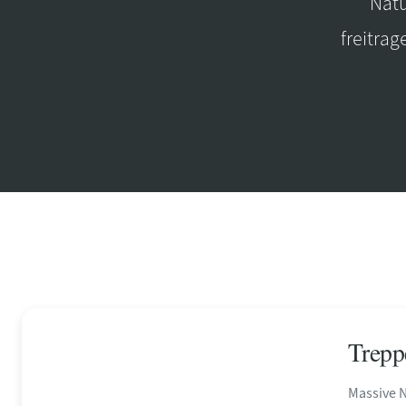
Natu
freitra
Trepp
Massive N