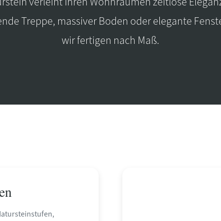
rstein verleiht Ihren Wohnräumen zeitlose Elegan
gende Treppe, massiver Boden oder elegante Fenst
wir fertigen nach Maß.
en
atursteinstufen,