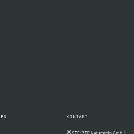
GEN
KONTAKT
STELZER Naturstein GmbH