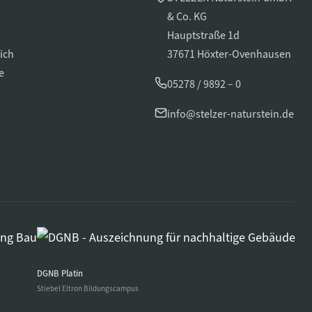
& Co. KG
Hauptstraße 1d
ich
37671 Höxter-Ovenhausen
e
05278 / 9892 – 0
info@stelzer-naturstein.de
DGNB Platin
Stiebel Eltron Bildungscampus