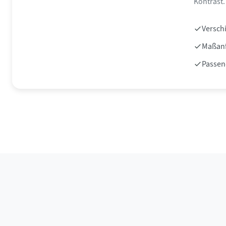
Kontrast.
Versch
Maßanf
Passen