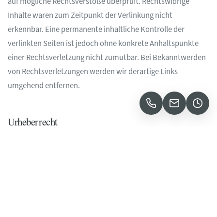
auf mögliche Rechtsverstöße überprüft. Rechtswidrige
Inhalte waren zum Zeitpunkt der Verlinkung nicht
erkennbar. Eine permanente inhaltliche Kontrolle der
verlinkten Seiten ist jedoch ohne konkrete Anhaltspunkte
einer Rechtsverletzung nicht zumutbar. Bei Bekanntwerden
von Rechtsverletzungen werden wir derartige Links
umgehend entfernen.
Urheberrecht
Die durch die Seitenbetreiber erstellten Inhalte und Werke
auf diesen Seiten unterliegen dem deutschen Urheberrecht.
Die Vervielfältigung, Bearbeitung, Verbreitung und jede Art
der Verwertung außerhalb der Grenzen des Urheberrechtes
bedürfen der schriftlichen Zustimmung des jeweiligen
Autors bzw. Erstellers. Downloads und Kopien dieser Seite